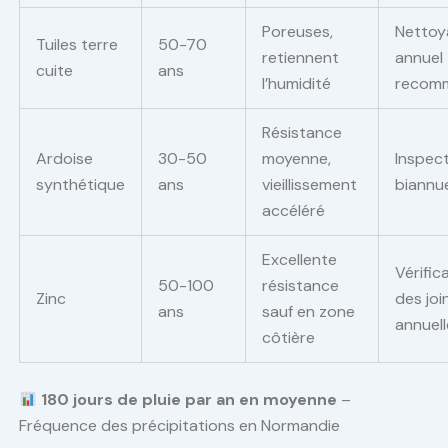
Poreuses,
Nettoy
Tuiles terre
50-70
retiennent
annuel
cuite
ans
l’humidité
recom
Résistance
Ardoise
30-50
moyenne,
Inspec
synthétique
ans
vieillissement
biannue
accéléré
Excellente
Vérific
50-100
résistance
Zinc
des joi
ans
sauf en zone
annuell
côtière
180 jours de pluie par an en moyenne
–
Fréquence des précipitations en Normandie