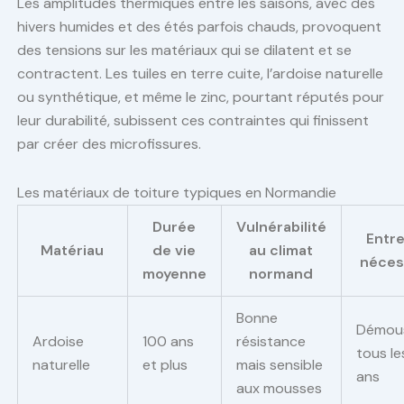
Les amplitudes thermiques entre les saisons, avec des
hivers humides et des étés parfois chauds, provoquent
des tensions sur les matériaux qui se dilatent et se
contractent. Les tuiles en terre cuite, l’ardoise naturelle
ou synthétique, et même le zinc, pourtant réputés pour
leur durabilité, subissent ces contraintes qui finissent
par créer des microfissures.
Les matériaux de toiture typiques en Normandie
Durée
Vulnérabilité
Entre
Matériau
de vie
au climat
néces
moyenne
normand
Bonne
Démou
Ardoise
100 ans
résistance
tous le
naturelle
et plus
mais sensible
ans
aux mousses