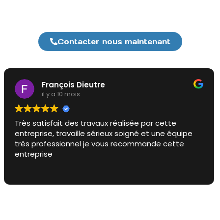
14
Contacter nous maintenant
A V
il y a 10 mois
Un grand merci à SBS Habitat pour le nettoyage
complet de ma toiture ! Le résultat est bluffant : le
toit a retrouvé sa couleur d’origine et donne un vrai
coup de neuf à la maison. L’équipe a été sérieuse,
ponctuelle et très respectueuse des lieux. Mention
Lire la suite
spéciale pour la propreté du chantier et la qualité
du travail. Je recommande vivement SBS Habitat
pour tout entretien ou rénovation de toiture à
Caen et dans le Calvados.