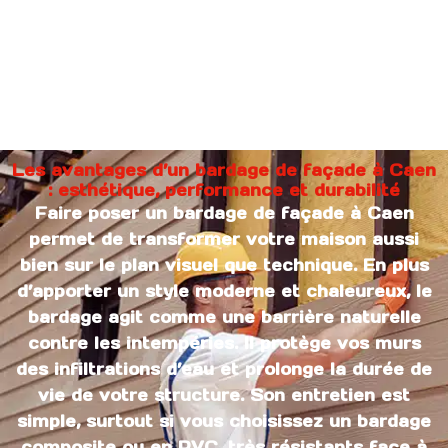
Les avantages d’un bardage de façade à Caen
: esthétique, performance et durabilité
Faire poser un bardage de façade à Caen
permet de transformer votre maison aussi
bien sur le plan visuel que technique. En plus
d’apporter un style moderne et chaleureux, le
bardage agit comme une barrière naturelle
contre les intempéries. Il protège vos murs
des infiltrations d’eau et prolonge la durée de
vie de votre structure. Son entretien est
simple, surtout si vous choisissez un bardage
composite ou en PVC, très résistants face à