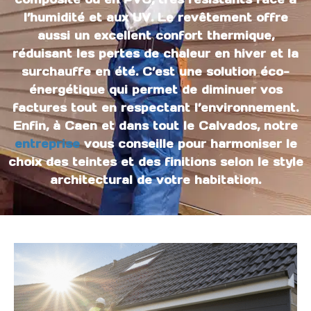
l’humidité et aux UV. Le revêtement offre
aussi un excellent confort thermique,
réduisant les pertes de chaleur en hiver et la
surchauffe en été. C’est une solution éco-
énergétique qui permet de diminuer vos
factures tout en respectant l’environnement.
Enfin, à Caen et dans tout le Calvados, notre
entreprise
vous conseille pour harmoniser le
choix des teintes et des finitions selon le style
architectural de votre habitation.